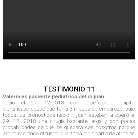
TESTIMONIO 11
Valeria es paciente pediátrico del dr juan
nació el 27 -12-2018 con encefaloce occipital
identificado desde que tenia 3 meses de embarazo. bajo
todos los pronosticos nació – juan esteban la operó el
29- 12- 2018 una cirugía bastante larga y con pocas
probabilidades de que se quedara con nosotros porque
era muy grande el tumor que tenia en la parte de atrás de