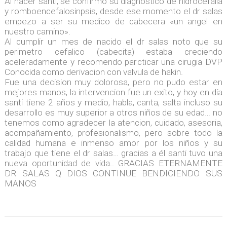
Al nacer santi, se confirmo su diagnostico de hidrocefalia
y romboencefalosinpsis, desde ese momento el dr salas
empezo a ser su medico de cabecera «un angel en
nuestro camino».
Al cumplir un mes de nacido el dr salas noto que su
perimetro cefalico (cabecita) estaba creciendo
aceleradamente y recomendo parcticar una cirugia DVP
Conocida como derivacion con valvula de hakin.
Fue una decision muy dolorosa, pero no pudo estar en
mejores manos, la intervencion fue un exito, y hoy en día
santi tiene 2 años y medio, habla, canta, salta incluso su
desarrollo es muy superior a otros niños de su edad… no
tenemos como agradecer la atencion, cuidado, asesoria,
acompañamiento, profesionalismo, pero sobre todo la
calidad humana e inmenso amor por los niños y su
trabajo que tiene el dr salas… gracias a él santi tuvo una
nueva oportunidad de vida.. GRACIAS ETERNAMENTE
DR SALAS Q DIOS CONTINUE BENDICIENDO SUS
MANOS