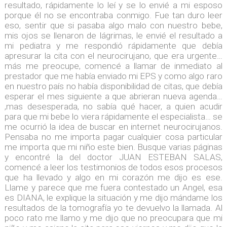
resultado, rápidamente lo leí y se lo envié a mi esposo
porque él no se encontraba conmigo. Fue tan duro leer
eso, sentir que si pasaba algo malo con nuestro bebe,
mis ojos se llenaron de lágrimas, le envié el resultado a
mi pediatra y me respondió rápidamente que debía
apresurar la cita con el neurocirujano, que era urgente…
más me preocupe, comencé a llamar de inmediato al
prestador que me había enviado mi EPS y como algo raro
en nuestro país no había disponibilidad de citas, que debía
esperar el mes siguiente a que abrieran nueva agenda…
,mas desesperada, no sabía qué hacer, a quien acudir
para que mi bebe lo viera rápidamente el especialista… se
me ocurrió la idea de buscar en internet neurocirujanos.
Pensaba no me importa pagar cualquier cosa particular
me importa que mi niño este bien. Busque varias páginas
y encontré la del doctor JUAN ESTEBAN SALAS,
comencé a leer los testimonios de todos esos procesos
que ha llevado y algo en mi corazón me dijo es ese.
Llame y parece que me fuera contestado un Angel, esa
es DIANA, le explique la situación y me dijo mándame los
resultados de la tomografía yo te devuelvo la llamada. Al
poco rato me llamo y me dijo que no preocupara que mi