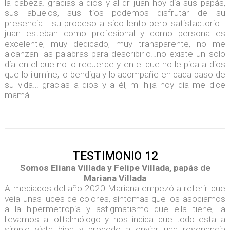
la cabeza. gracias a dios y al dr juan hoy día sus papás,
sus abuelos, sus tíos podemos disfrutar de su
presencia… su proceso a sido lento pero satisfactorio…
juan esteban como profesional y como persona es
excelente, muy dedicado, muy transparente, no me
alcanzan las palabras para describirlo…no existe un solo
día en el que no lo recuerde y en el que no le pida a dios
que lo ilumine, lo bendiga y lo acompañe en cada paso de
su vida… gracias a dios y a él, mi hija hoy día me dice
mamá
TESTIMONIO 12
Somos Eliana Villada y Felipe Villada, papás de
Mariana Villada
A mediados del año 2020 Mariana empezó a referir que
veía unas luces de colores, síntomas que los asociamos
a la hipermetropía y astigmatismo que ella tiene, la
llevamos al oftalmólogo y nos indica que todo esta a
simple vista bien y procede a enviar una resonancia