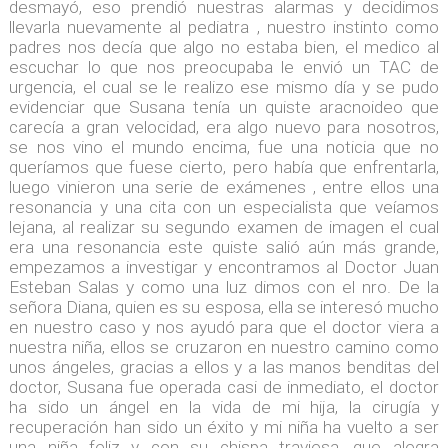
desmayó, eso prendió nuestras alarmas y decidimos
llevarla nuevamente al pediatra , nuestro instinto como
padres nos decía que algo no estaba bien, el medico al
escuchar lo que nos preocupaba le envió un TAC de
urgencia, el cual se le realizo ese mismo día y se pudo
evidenciar que Susana tenía un quiste aracnoideo que
carecía a gran velocidad, era algo nuevo para nosotros,
se nos vino el mundo encima, fue una noticia que no
queríamos que fuese cierto, pero había que enfrentarla,
luego vinieron una serie de exámenes , entre ellos una
resonancia y una cita con un especialista que veíamos
lejana, al realizar su segundo examen de imagen el cual
era una resonancia este quiste salió aún más grande,
empezamos a investigar y encontramos al Doctor Juan
Esteban Salas y como una luz dimos con el nro. De la
señora Diana, quien es su esposa, ella se interesó mucho
en nuestro caso y nos ayudó para que el doctor viera a
nuestra niña, ellos se cruzaron en nuestro camino como
unos ángeles, gracias a ellos y a las manos benditas del
doctor, Susana fue operada casi de inmediato, el doctor
ha sido un ángel en la vida de mi hija, la cirugía y
recuperación han sido un éxito y mi niña ha vuelto a ser
una niña feliz y con su chispa traviesa, que alegra