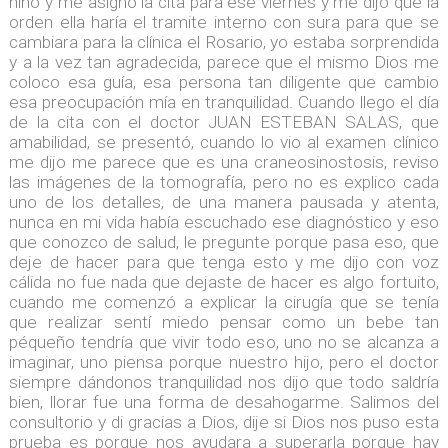
niño y me asigno la cita para ese viernes y me dijo que la
orden ella haría el tramite interno con sura para que se
cambiara para la clínica el Rosario, yo estaba sorprendida
y a la vez tan agradecida, parece que el mismo Dios me
coloco esa guía, esa persona tan diligente que cambio
esa preocupación mía en tranquilidad. Cuando llego el día
de la cita con el doctor JUAN ESTEBAN SALAS, que
amabilidad, se presentó, cuando lo vio al examen clínico
me dijo me parece que es una craneosinostosis, reviso
las imágenes de la tomografía, pero no es explico cada
uno de los detalles, de una manera pausada y atenta,
nunca en mi vida había escuchado ese diagnóstico y eso
que conozco de salud, le pregunte porque pasa eso, que
deje de hacer para que tenga esto y me dijo con voz
cálida no fue nada que dejaste de hacer es algo fortuito,
cuando me comenzó a explicar la cirugía que se tenía
que realizar sentí miedo pensar como un bebe tan
péqueño tendría que vivir todo eso, uno no se alcanza a
imaginar, uno piensa porque nuestro hijo, pero el doctor
siempre dándonos tranquilidad nos dijo que todo saldría
bien, llorar fue una forma de desahogarme. Salimos del
consultorio y di gracias a Dios, dije si Dios nos puso esta
prueba es porque nos ayudara a superarla porque hay