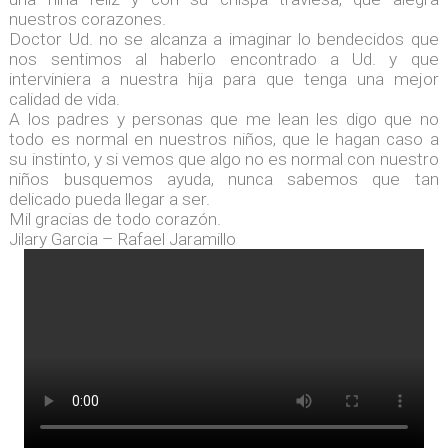
nuestros corazones.
Doctor Ud. no se alcanza a imaginar lo bendecidos que
nos sentimos al haberlo encontrado a Ud. y que
interviniera a nuestra hija para que tenga una mejor
calidad de vida.
A los padres y personas que me lean les digo que no
todo es normal en nuestros niños, que le hagan caso a
su instinto, y si vemos que algo no es normal con nuestro
niños busquemos ayuda, nunca sabemos que tan
delicado pueda llegar a ser.
Mil gracias de todo corazón.
Jilary Garcia – Rafael Jaramillo