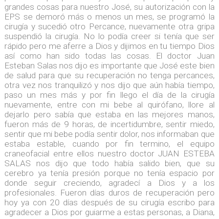
grandes cosas para nuestro José, su autorización con la
EPS se demoró más o menos un mes, se programó la
cirugía y sucedió otro Percance, nuevamente otra gripa
suspendió la cirugía. No lo podía creer si tenía que ser
rápido pero me aferre a Dios y dijimos en tu tiempo Dios
así como han sido todas las cosas. El doctor Juan
Esteban Salas nos dijo es importante que José este bien
de salud para que su recuperación no tenga percances,
otra vez nos tranquilizó y nos dijo que aún había tiempo,
paso un mes más y por fin llego el día de la cirugía
nuevamente, entre con mi bebe al quirófano, llore al
dejarlo pero sabía que estaba en las mejores manos,
fueron más de 9 horas, de incertidumbre, sentir miedo,
sentir que mi bebe podía sentir dolor, nos informaban que
estaba estable, cuando por fin termino, el equipo
craneofacial entre ellos nuestro doctor JUAN ESTEBA
SALAS nos dijo que todo había salido bien, que su
cerebro ya tenía presión porque no tenía espacio por
donde seguir creciendo, agradecí a Dios y a los
profesionales. Fueron días duros de recuperación pero
hoy ya con 20 días después de su cirugía escribo para
agradecer a Dios por guiarme a estas personas, a Diana,