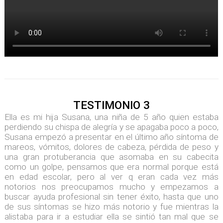
TESTIMONIO 3
Ella es mi hija Susana, una niña de 5 año quien estaba
perdiendo su chispa de alegría y se apagaba poco a poco,
Susana empezó a presentar en el último año síntoma de
mareos, vómitos, dolores de cabeza, pérdida de peso y
una gran protuberancia que asomaba en su cabecita
como un golpe, pensamos que era normal porque está
en edad escolar, pero al ver q eran cada vez más
notorios nos preocupamos mucho y empezamos a
buscar ayuda profesional sin tener éxito, hasta que uno
de sus síntomas se hizo más notorio y fue mientras la
alistaba para ir a estudiar ella se sintió tan mal que se