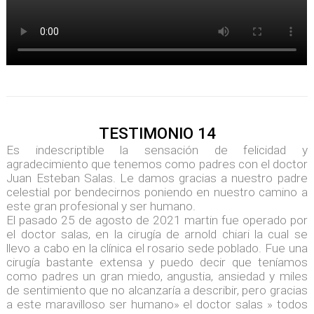
TESTIMONIO 14
Es indescriptible la sensación de felicidad y
agradecimiento que tenemos como padres con el doctor
Juan Esteban Salas. Le damos gracias a nuestro padre
celestial por bendecirnos poniendo en nuestro camino a
este gran profesional y ser humano.
El pasado 25 de agosto de 2021 martin fue operado por
el doctor salas, en la cirugía de arnold chiari la cual se
llevo a cabo en la clínica el rosario sede poblado. Fue una
cirugía bastante extensa y puedo decir que teníamos
como padres un gran miedo, angustia, ansiedad y miles
de sentimiento que no alcanzaría a describir, pero gracias
a este maravilloso ser humano» el doctor salas » todos