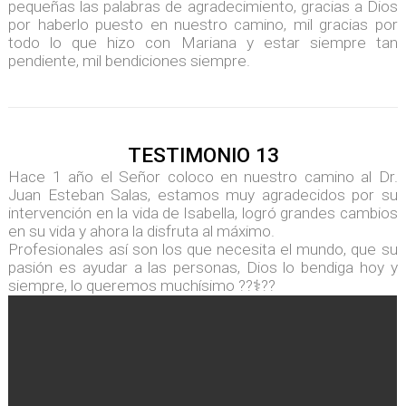
pequeñas las palabras de agradecimiento, gracias a Dios
por haberlo puesto en nuestro camino, mil gracias por
todo lo que hizo con Mariana y estar siempre tan
pendiente, mil bendiciones siempre.
TESTIMONIO 13
Hace 1 año el Señor coloco en nuestro camino al Dr.
Juan Esteban Salas, estamos muy agradecidos por su
intervención en la vida de Isabella, logró grandes cambios
en su vida y ahora la disfruta al máximo.
Profesionales así son los que necesita el mundo, que su
pasión es ayudar a las personas, Dios lo bendiga hoy y
siempre, lo queremos muchísimo ??⚕️??