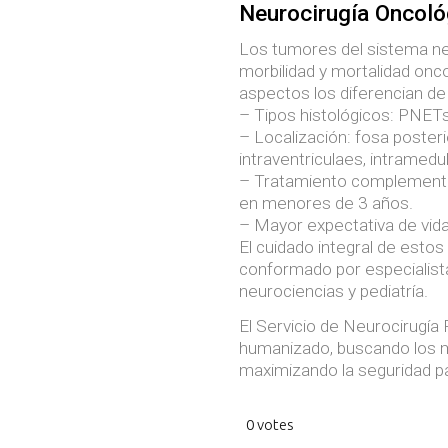
Neurocirugía Oncoló
Los tumores del sistema ner
morbilidad y mortalidad onco
aspectos los diferencian de
– Tipos histológicos: PNET
– Localización: fosa posterior
intraventriculaes, intramedul
– Tratamiento complementari
en menores de 3 años.
– Mayor expectativa de vida
El cuidado integral de estos 
conformado por especialista
neurociencias y pediatría.
El Servicio de Neurocirugía
humanizado, buscando los m
maximizando la seguridad pa
0 votes